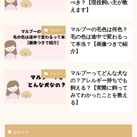
べき？【現役飼い主が教
えます】
マルプーの毛色は何色？
マルプー
毛の色は途中で変わるっ
て本当？【画像つきで紹
介】
マルプーってどんな犬な
マルプー
の？アレルギー持ちでも
飼える？【実際に飼って
みてわかったことを教え
る】
おもちゃ